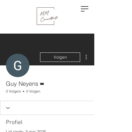
Meer acties
Volgen
Beheerder
Guy Neyens
0 Volgers
0 Volgen
Profiel
Lid sinds: 3 mei 2025