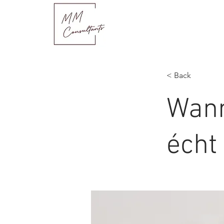
< Back
Wann
écht