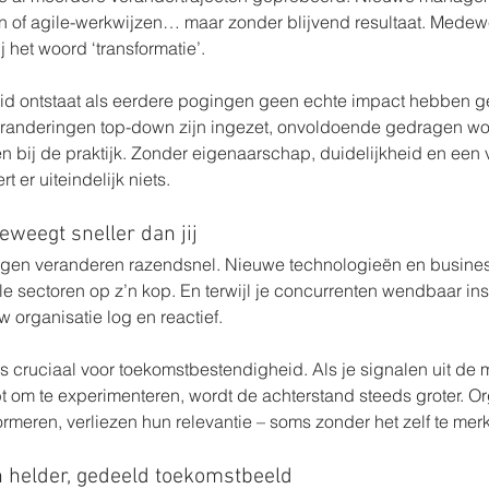
ën of agile-werkwijzen… maar zonder blijvend resultaat. Medewe
 het woord ‘transformatie’.
 ontstaat als eerdere pogingen geen echte impact hebben ge
randeringen top-down zijn ingezet, onvoldoende gedragen wor
en bij de praktijk. Zonder eigenaarschap, duidelijkheid en een
t er uiteindelijk niets.
eweegt sneller dan jij
ngen veranderen razendsnel. Nieuwe technologieën en busine
ele sectoren op z’n kop. En terwijl je concurrenten wendbaar in
uw organisatie log en reactief.
 cruciaal voor toekomstbestendigheid. Als je signalen uit de ma
t om te experimenteren, wordt de achterstand steeds groter. Or
sformeren, verliezen hun relevantie – soms zonder het zelf te mer
n helder, gedeeld toekomstbeeld