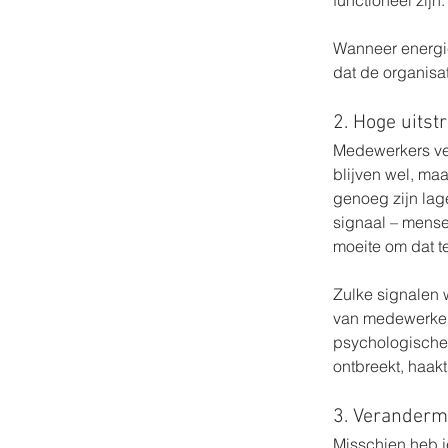
functioneel zijn.
Wanneer energie 
dat de organisat
2. Hoge uitst
Medewerkers ver
blijven wel, maa
genoeg zijn lag
signaal – mense
moeite om dat te
Zulke signalen 
van medewerkers
psychologische 
ontbreekt, haakt 
3. Veranderm
Misschien heb j