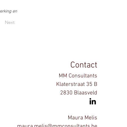
erking en
Next
Contact
MM Consultants
Klaterstraat 35 B
2830 Blaasveld
​Maura Melis
maura.melis@mmconsultants.be