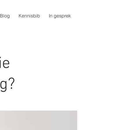
Blog
Kennisbib
In gesprek
ie
ng?