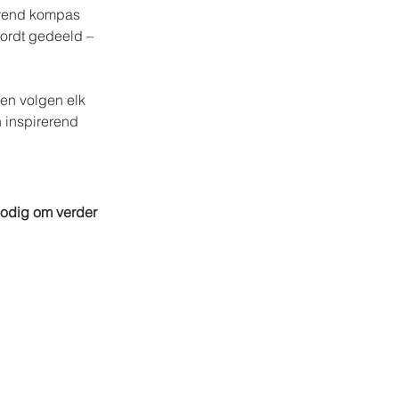
evend kompas 
wordt gedeeld – 
en volgen elk 
n inspirerend 
nodig om verder 