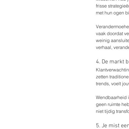
frisse strategie
met hun ogen bij
Verandermoeheid
vaak doordat ve
weinig aansluit
verhaal, verander
4. De markt b
Klantverwachti
zetten tradition
trends, voelt jo
Wendbaarheid is
geen ruimte heb
niet tijdig tran
5. Je mist ee