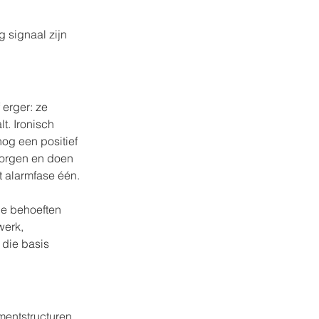
 signaal zijn 
erger: ze 
t. Ironisch 
og een positief 
zorgen en doen 
ht alarmfase één.
de behoeften 
werk, 
die basis 
entstructuren, 