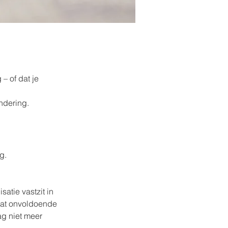
– of dat je 
andering.
g. 
atie vastzit in 
dat onvoldoende 
g niet meer 