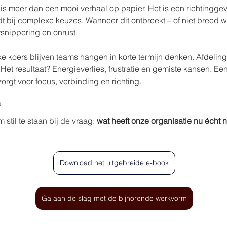
e is meer dan een mooi verhaal op papier. Het is een richtingg
dt bij complexe keuzes. Wanneer dit ontbreekt – of niet breed 
ersnippering en onrust.
ke koers blijven teams hangen in korte termijn denken. Afdeling
Het resultaat? Energieverlies, frustratie en gemiste kansen. Ee
rgt voor focus, verbinding en richting.
?
m stil te staan bij de vraag: 
wat heeft onze organisatie nu écht 
Download het uitgebreide e-book
Ga aan de slag met de bijhorende werkvorm