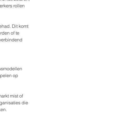
rkers rollen 
had. Dit komt 
den of te 
 verbindend 
ssmodellen 
spelen op 
rkt mist of 
ganisaties die 
ken.