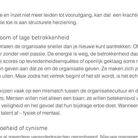
 
en inzet niet meer leiden tot vooruitgang, kan dat  een krachtig
ie toe is aan structurele herziening.
room of lage betrokkenheid
laten de organisatie sneller dan je nieuwe kunt aantrekken. Of 
r zonder veel passie. De energie is weg, de betrokkenheid daal
e scores op tevredenheidsenquêtes of openlijk geklaag soms n
n geven aan dat ze om de organisatie geven. Ze maken zich 
 uiten. Maar zodra het vertrek begint of het stil wordt, is het éc
wijzen vaak op een mismatch tussen de organisatiecultuur en 
. Mensen willen niet alleen een baan; ze willen betekenisvol 
veiligheid en het gevoel dat hun bijdrage ertoe doet. Wanneer 
talent af – fysiek of mentaal.
oeheid of cynisme
e al meerdere verandertrajecten geprobeerd. Nieuwe managem